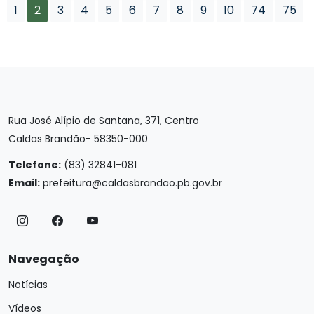
1
2
3
4
5
6
7
8
9
10
74
75
Rua José Alípio de Santana, 371, Centro
Caldas Brandão- 58350-000
Telefone:
(83) 32841-081
Email:
prefeitura@caldasbrandao.pb.gov.br
Navegação
Notícias
Vídeos