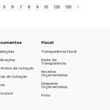
5
6
7
8
9
10
129
130
›
cumentos
Fiscal
islações
Transparência Fiscal
blicações
Radar da
Transparência
tratos de Licitação
Receitas
Orçamentárias
tais de Licitação
Despesas
ras
Orçamentárias
ncursos
Frota