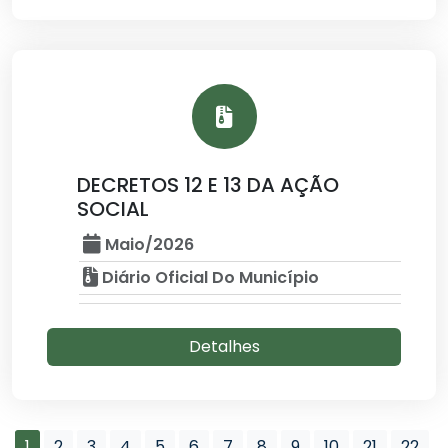
DECRETOS 12 E 13 DA AÇÃO
SOCIAL
Maio/2026
Diário Oficial Do Município
Detalhes
1
2
3
4
5
6
7
8
9
10
21
22