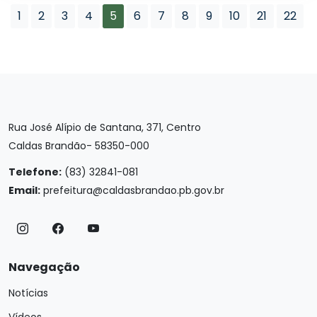
1
2
3
4
5
6
7
8
9
10
21
22
Rua José Alípio de Santana, 371, Centro
Caldas Brandão- 58350-000
Telefone:
(83) 32841-081
Email:
prefeitura@caldasbrandao.pb.gov.br
Navegação
Notícias