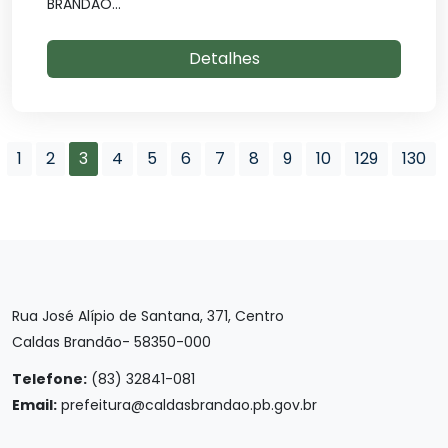
BRANDÃO...
Detalhes
1
2
3
4
5
6
7
8
9
10
129
130
Rua José Alípio de Santana, 371, Centro
Caldas Brandão- 58350-000
Telefone:
(83) 32841-081
Email:
prefeitura@caldasbrandao.pb.gov.br