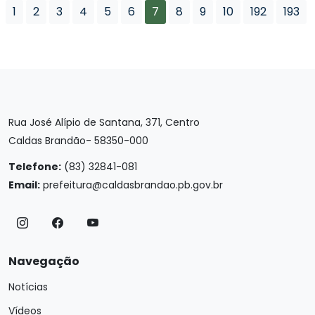
1
2
3
4
5
6
7
8
9
10
192
193
Rua José Alípio de Santana, 371, Centro
Caldas Brandão- 58350-000
Telefone:
(83) 32841-081
Email:
prefeitura@caldasbrandao.pb.gov.br
Navegação
Notícias
Vídeos