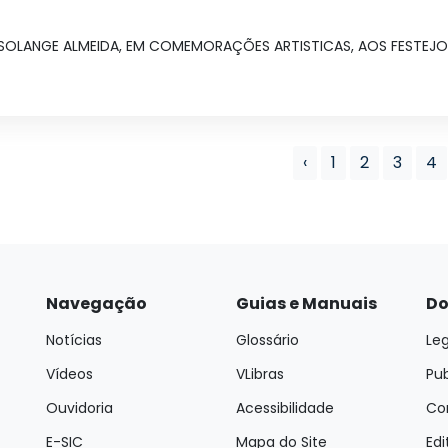
LANGE ALMEIDA, EM COMEMORAÇÕES ARTISTICAS, AOS FESTEJOS
‹
1
2
3
4
Navegação
Guias e Manuais
Do
Notícias
Glossário
Leg
Vídeos
VLibras
Pu
Ouvidoria
Acessibilidade
Con
E-SIC
Mapa do Site
Edi