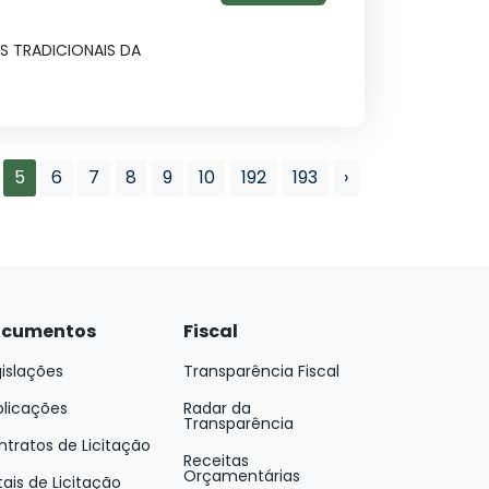
 TRADICIONAIS DA
5
6
7
8
9
10
192
193
›
cumentos
Fiscal
islações
Transparência Fiscal
blicações
Radar da
Transparência
tratos de Licitação
Receitas
Orçamentárias
tais de Licitação