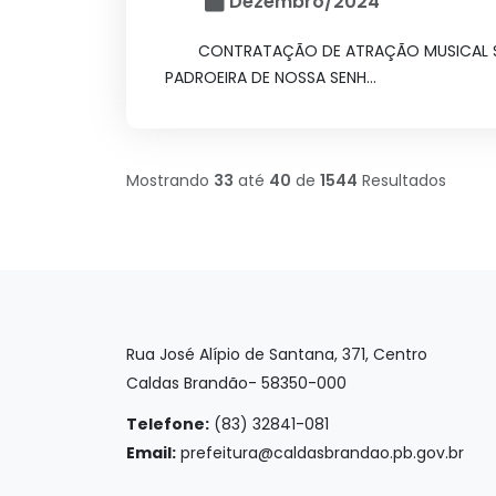
Dezembro/2024
CONTRATAÇÃO DE ATRAÇÃO MUSICAL SO
PADROEIRA DE NOSSA SENH...
Mostrando
33
até
40
de
1544
Resultados
Rua José Alípio de Santana, 371, Centro
Caldas Brandão- 58350-000
Telefone:
(83) 32841-081
Email:
prefeitura@caldasbrandao.pb.gov.br