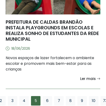
PREFEITURA DE CALDAS BRANDÃO
INSTALA PLAYGROUNDS EM ESCOLAS E
REALIZA SONHO DE ESTUDANTES DA REDE
MUNICIPAL
18/06/2026
Novos espaços de lazer fortalecem o ambiente
escolar e promovem mais bem-estar para as
crianças
Ler mais
2
3
4
5
6
7
8
9
10
7