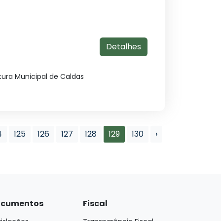
Detalhes
tura Municipal de Caldas
4
125
126
127
128
129
130
›
cumentos
Fiscal