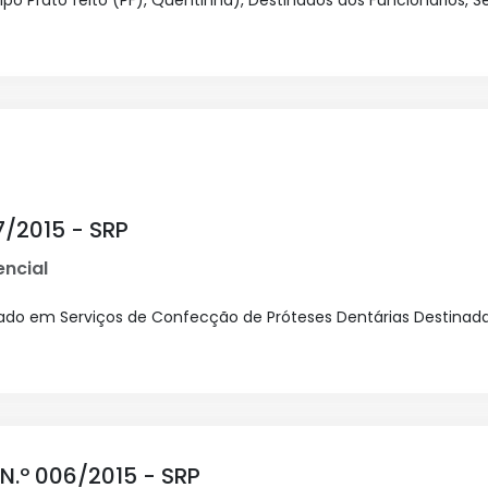
o Prato feito (PF), Quentinha), Destinados aos Funcionários, S
/2015 - SRP
ncial
izado em Serviços de Confecção de Próteses Dentárias Destina
N.º 006/2015 - SRP