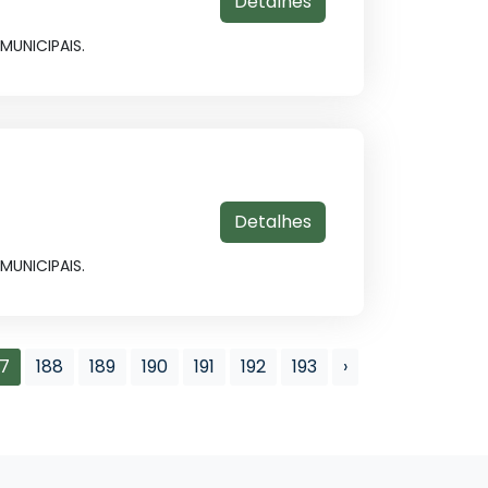
Detalhes
UNICIPAIS.
Detalhes
UNICIPAIS.
87
188
189
190
191
192
193
›