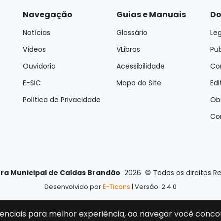
Navegação
Guias e Manuais
Do
Notícias
Glossário
Leg
Vídeos
VLibras
Pu
Ouvidoria
Acessibilidade
Con
E-SIC
Mapa do Site
Edi
Política de Privacidade
Ob
Co
ura Municipal de Caldas Brandão
2026
©
Todos os direitos R
Desenvolvido por
E-Ticons
| Versão: 2.4.0
enciais para melhor experiência, ao navegar você conco