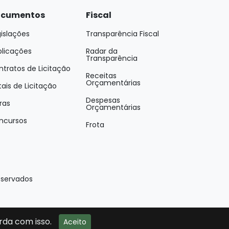
cumentos
Fiscal
islações
Transparência Fiscal
blicações
Radar da
Transparência
tratos de Licitação
Receitas
Orçamentárias
tais de Licitação
Despesas
ras
Orçamentárias
ncursos
Frota
eservados
rda com isso.
Aceito