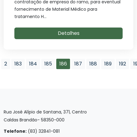
contratação de empresa do ramo, para eventual
fornecimento de Material Médico para
tratamento H...
Detalhes
2
183
184
185
186
187
188
189
192
1
Rua José Alípio de Santana, 371, Centro
Caldas Brandão- 58350-000
Telefone:
(83) 32841-081