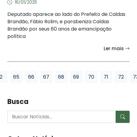
16/01/2025
Deputado aparece ao lado do Prefeito de Caldas
Brandão, Fábio Rolim, e parabeniza Caldas
Brandão por seus 60 anos de emancipação
política
Ler mais
2
65
66
67
68
69
70
71
72
7
Busca