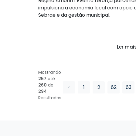
Regina Amorim. Evento reforça parceria
impulsiona a economia local com apoio 
Sebrae e da gestão municipal.
Ler mai
Mostrando
257
até
260
de
‹
1
2
62
63
294
Resultados