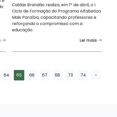
s e
Caldas Brandão realiza, em 1º de abril, o I
do
Ciclo de Formação do Programa Alfabetiza
Mais Paraíba, capacitando professores e
reforçando o compromisso com a
educação.
s
Ler mais
64
65
66
67
68
73
74
›