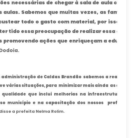
es necessárias de chegar à sala de aula com seu
aulas. Sabemos que muitas vezes, as famílias nã
custear todo o gasto com material, por isso, agra
ter tido essa preocupação de realizar essa ação ju
s promovendo ações que enriqueçam a educação d
 Dodoia.
 administração de Caldas Brandão
sabemos a realidade d
e várias situações, para
minimizar mais ainda
as deficiênc
 qualidade que inclui melhorias na infraestrutura de t
sso município e na capacitação dos nossos
professores
disse a prefeita Nelma Rolim.