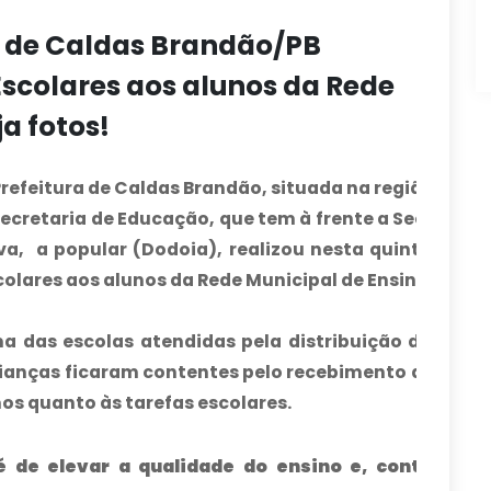
o de Caldas Brandão/PB
 Escolares aos alunos da Rede
a fotos!
Prefeitura de Caldas Brandão, situada na região do ag
Secretaria de Educação, que tem à frente a Secretária
lva, a popular
(Dodoia),
realizou nesta quinta-feira 
colares aos alunos da Rede Municipal de Ensino.
a das escolas atendidas pela distribuição dos kits 
crianças ficaram contentes pelo recebimento do mater
os quanto às tarefas escolares.
é de elevar a qualidade do ensino e, contribuir 