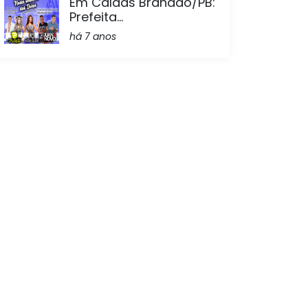
Em Caldas Brandão/PB:
Prefeita...
há 7 anos
reste paraibano, junto
 Maria das Dores Alves
(11), a entrega de Kits
foi a Escola Municipal
ial que tem o objetivo
para que as crianças