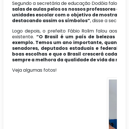
Segundo a secretária de educação Dodôia falou,
“E
salas de aulas pelos os nossos professores e a
unidades escolar com o objetivo de mostrar aos
destacando assim os símbolos”
, disse a secretár
Logo depois, o prefeito Fábio Rolim falou aos p
existente.
“O Brasil é um país de belezas nat
exemplo. Temos um ano importante, quando est
senadores, deputados estaduais e federais. T
boas escolhas e que o Brasil crescerá cada vez
sempre a melhora da qualidade de vida da nossa
Veja algumas fotos!