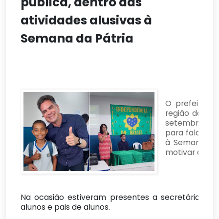
pública, dentro das
atividades alusivas à
Semana da Pátria
O prefeito F
região do Agr
setembro de 
para fala sob
à Semana da 
motivar a prát
Na ocasião estiveram presentes a secretária de 
alunos e pais de alunos.