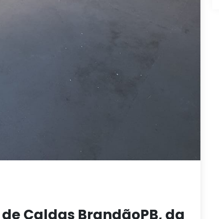
l de Caldas BrandãoPB, da