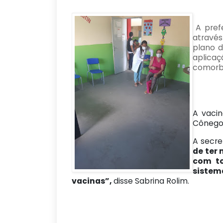
A prefe
através
plano d
aplica
comorbi
A vacin
Cônego 
A secre
de ter
com to
sistem
vacinas”,
disse Sabrina Rolim.