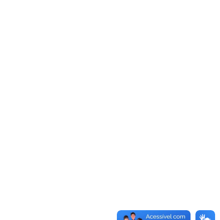
o do Agreste paraibano,
Sabrina Rolim avança no
ta terça-feira (11�5) a
55 anos de idade com
pelo BPC.
 infantil e fundamental
hã.
nhando e gostaríamos
 mais vacinas, estamos
nidade básica como o
 precisamos de mais