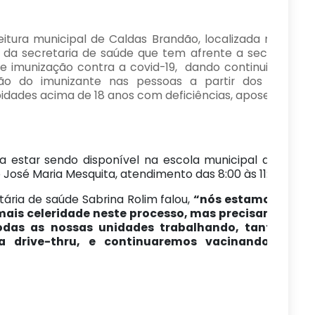
itura municipal de Caldas Brandão, localizada na regiã
 da secretaria de saúde que tem afrente a secretária 
e imunização contra a covid-19, dando continuidade nes
ção do imunizante nas pessoas a partir dos 56 á 
dades acima de 18 anos com deficiências, aposentados 
a estar sendo disponível na escola municipal de ensino
José Maria Mesquita, atendimento das 8:00 às 11:00 man
tária de saúde Sabrina Rolim falou,
“nós estamos cami
 mais celeridade neste processo, mas precisamos de
das as nossas unidades trabalhando, tanto a u
a drive-thru, e continuaremos vacinando, mas