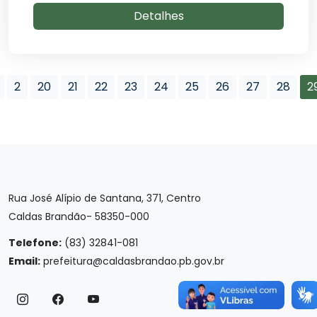
Detalhes
2
20
21
22
23
24
25
26
27
28
2
Rua José Alípio de Santana, 371, Centro
Caldas Brandão- 58350-000
Telefone:
(83) 32841-081
Email:
prefeitura@caldasbrandao.pb.gov.br