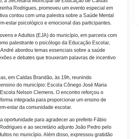
ço, a Secretaria Municipal de Educação de Caldas
aminha Rodrigues, promoveu um evento especial em
tiva contou com uma palestra sobre a Saúde Mental
m-estar psicológico e emocional das participantes.
vens e Adultos (EJA) do município, em parceria com
omo palestrante o psicólogo da Educação Escolar,
, André abordou temas essenciais sobre a saúde
lexões e debates que trouxeram palavras de incentivo
gas, em Caldas Brandão, às 19h, reunindo
e ensino do município: Escola Cônego José Maria
 Escola Nelson Clemens. O encontro reforçou o
orma integrada para proporcionar um ensino de
bem-estar da comunidade escolar.
a oportunidade para agradecer ao prefeito Fábio
Rodrigues e ao secretário adjunto João Pedro pelo
ultos no município. Além disso, expressou gratidão