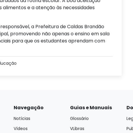
dados da rotina escolar. A boa aceitação
s alimentos e a atenção às necessidades
esponsável, a Prefeitura de Caldas Brandão
ipal, promovendo não apenas o ensino em sala
ciais para que os estudantes aprendam com
ducação
Navegação
Guias e Manuais
Do
Notícias
Glossário
Leg
Vídeos
VLibras
Pu