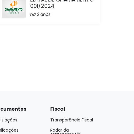
001/2024
há 2 anos
cumentos
Fiscal
islações
Transparência Fiscal
blicações
Radar da