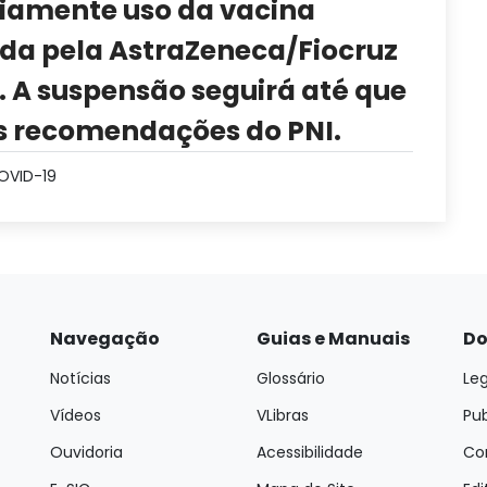
iamente uso da vacina
ada pela AstraZeneca/Fiocruz
 A suspensão seguirá até que
s recomendações do PNI.
OVID-19
Navegação
Guias e Manuais
Do
Notícias
Glossário
Leg
Vídeos
VLibras
Pu
Ouvidoria
Acessibilidade
Con