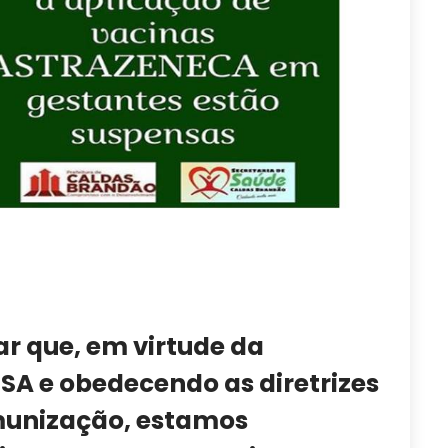
r que, em virtude da
A e obedecendo as diretrizes
munização, estamos