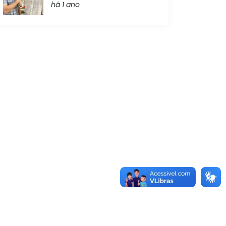
há 1 ano
 paraibano, convida toda
Cajá, que será entregue
la
“Cônego José Maria