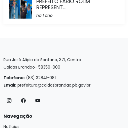
PREFEITO FÁBIO ROLIM
REPRESENT...
há 1 ano
Rua José Alípio de Santana, 371, Centro
Caldas Brandão- 58350-000
Telefone:
(83) 32841-081
Email:
prefeitura@caldasbrandao.pb.gov.br
Navegação
Notícias