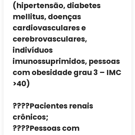
(hipertensão, diabetes
mellitus, doenças
cardiovasculares e
cerebrovasculares,
indivíduos
imunossuprimidos, pessoas
com obesidade grau 3 – IMC
>40)
????Pacientes renais
crônicos;
????Pessoas com