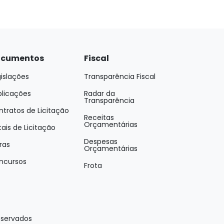
cumentos
Fiscal
islações
Transparência Fiscal
blicações
Radar da
Transparência
tratos de Licitação
Receitas
Orçamentárias
tais de Licitação
Despesas
ras
Orçamentárias
ncursos
Frota
eservados