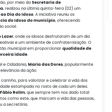
dão, por meio da
Secretaria de
ia
, realizou na última quinta-feira (02) um
ao Dia do Idoso
. A iniciativa reuniu os
cia do Idoso do município
, oferecendo
o social.
 Lazer
, onde os idosos desfrutaram de um dia
eativas e um ambiente de confraternização. O
tão municipal em proporcionar
qualidade de
erceira idade
.
l e Cidadania,
Maria das Dores
, popularmente
relevância da ação:
arinho, para valorizar e celebrar a vida dos
licidade estampada no rosto de cada um deles.
Fábio Rolim
, que sempre tem nos dado total
ntos como este, que marcam a vida das pessoas,
u a secretária.