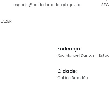
esporte@caldasbrandao.pb.gov.br
SEC
 LAZER
Endereço:
Rua Manoel Dantas – Estadi
Cidade:
Caldas Brandão