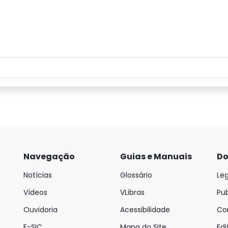
Navegação
Guias e Manuais
Do
Notícias
Glossário
Leg
Vídeos
VLibras
Pu
Ouvidoria
Acessibilidade
Con
E-SIC
Mapa do Site
Edi