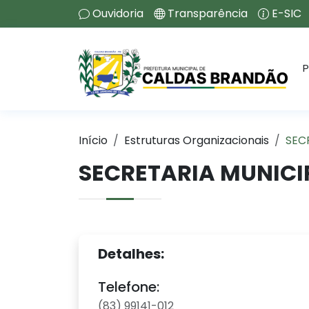
Ouvidoria
Transparência
E-SIC
P
Início
Estruturas Organizacionais
SEC
SECRETARIA MUNICIP
Detalhes:
Telefone:
(83) 99141-012