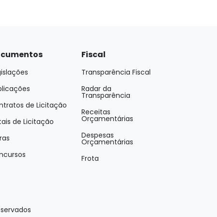
cumentos
Fiscal
islações
Transparência Fiscal
blicações
Radar da
Transparência
tratos de Licitação
Receitas
Orçamentárias
tais de Licitação
Despesas
ras
Orçamentárias
ncursos
Frota
eservados