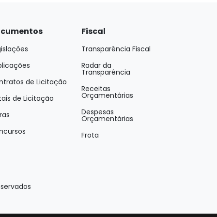
cumentos
Fiscal
islações
Transparência Fiscal
blicações
Radar da
Transparência
tratos de Licitação
Receitas
Orçamentárias
tais de Licitação
Despesas
ras
Orçamentárias
ncursos
Frota
eservados