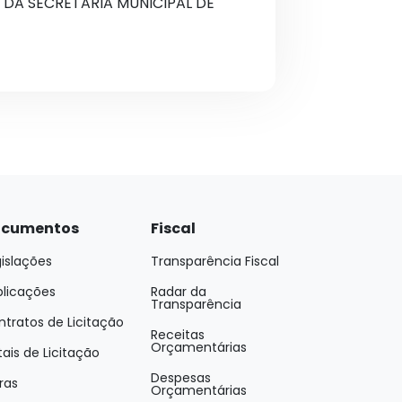
 DA SECRETARIA MUNICIPAL DE
cumentos
Fiscal
islações
Transparência Fiscal
blicações
Radar da
Transparência
tratos de Licitação
Receitas
Orçamentárias
tais de Licitação
Despesas
ras
Orçamentárias