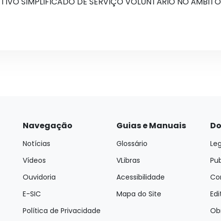
ETIVO SIMPLIFICADO DE SERVIÇO VOLUNTÁRIO NO ÂMBITO
Navegação
Guias e Manuais
Do
Notícias
Glossário
Leg
Vídeos
VLibras
Pu
Ouvidoria
Acessibilidade
Con
E-SIC
Mapa do Site
Edi
Política de Privacidade
Ob