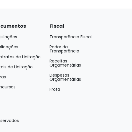
cumentos
Fiscal
islações
Transparência Fiscal
blicações
Radar da
Transparência
tratos de Licitação
Receitas
Orçamentárias
tais de Licitação
Despesas
ras
Orçamentárias
ncursos
Frota
eservados