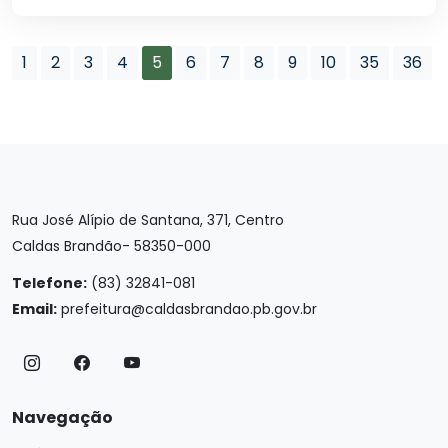
1
2
3
4
5
6
7
8
9
10
35
36
Rua José Alípio de Santana, 371, Centro
Caldas Brandão- 58350-000
Telefone:
(83) 32841-081
Email:
prefeitura@caldasbrandao.pb.gov.br
Navegação