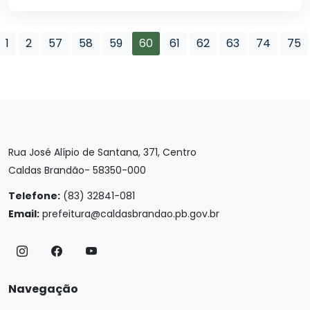
1
2
57
58
59
60
61
62
63
74
75
Rua José Alípio de Santana, 371, Centro
Caldas Brandão- 58350-000
Telefone:
(83) 32841-081
Email:
prefeitura@caldasbrandao.pb.gov.br
Navegação