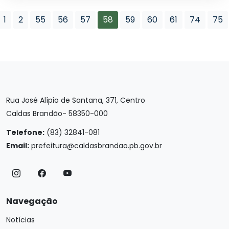
1
2
55
56
57
58
59
60
61
74
75
Rua José Alípio de Santana, 371, Centro
Caldas Brandão- 58350-000
Telefone:
(83) 32841-081
Email:
prefeitura@caldasbrandao.pb.gov.br
Navegação
Notícias