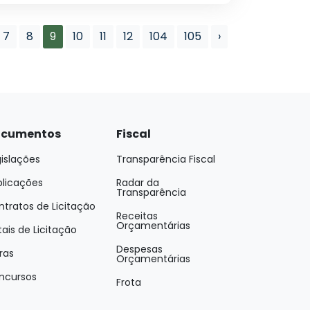
7
8
9
10
11
12
104
105
›
cumentos
Fiscal
islações
Transparência Fiscal
blicações
Radar da
Transparência
tratos de Licitação
Receitas
Orçamentárias
tais de Licitação
Despesas
ras
Orçamentárias
ncursos
Frota