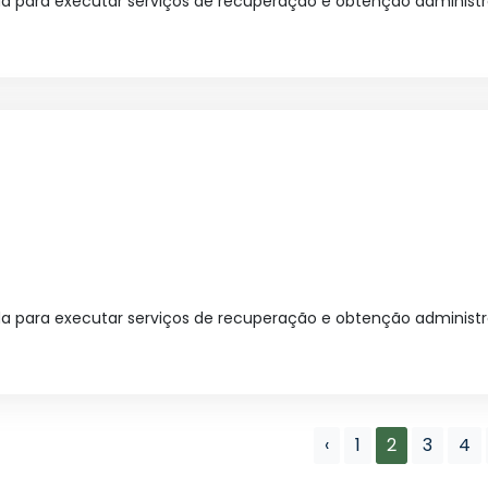
 para executar serviços de recuperação e obtenção administrat
 para executar serviços de recuperação e obtenção administrat
‹
1
2
3
4