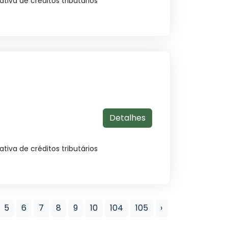
iva de créditos tributários
Detalhes
iva de créditos tributários
5
6
7
8
9
10
104
105
›