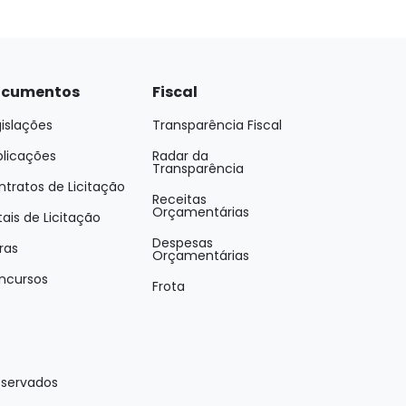
cumentos
Fiscal
islações
Transparência Fiscal
blicações
Radar da
Transparência
tratos de Licitação
Receitas
Orçamentárias
tais de Licitação
Despesas
ras
Orçamentárias
ncursos
Frota
eservados