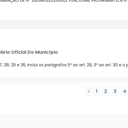
AMAÇÃO DE Nº 250380320260001, FUNCIONAL PROGRAMÁTICA Nº 
ário Oficial Do Município
, 17, 28, 29 e 36, inclui os parágrafos 5º ao art. 29, 3º ao art. 30 e o
‹
1
2
3
4