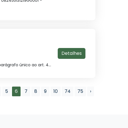
082455131219G0001 -
Detalhes
 parágrafo único ao art. 4...
5
6
7
8
9
10
74
75
›