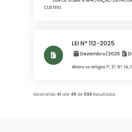
DISPÕE SOBRE A APROVAÇÃO DA PROGR
CUSTEIO.
LEI Nº 112-2025
Dezembro/2025
Di
Altera os artigos 1º, 2º, 6º, 14
Mostrando
41
até
48
de
598
Resultados