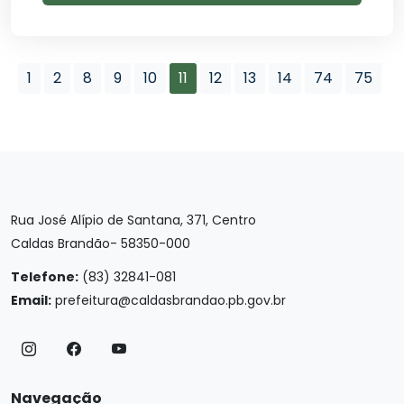
1
2
8
9
10
11
12
13
14
74
75
Rua José Alípio de Santana, 371, Centro
Caldas Brandão- 58350-000
Telefone:
(83) 32841-081
Email:
prefeitura@caldasbrandao.pb.gov.br
Navegação