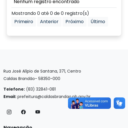
Nenhum registro encontrado
Mostrando 0 até 0 de 0 registro(s)
Primeiro
Anterior
Próximo
Último
Rua José Alípio de Santana, 371, Centro
Caldas Brandão- 58350-000
Telefone:
(83) 32841-081
Email:
prefeitura@caldasbrandao.pb.gov.br
Navegação