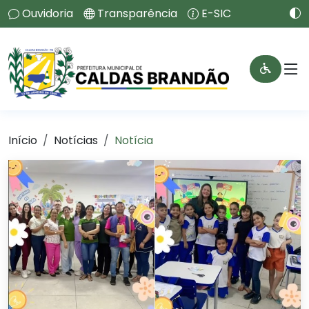
Ouvidoria
Transparência
E-SIC
Início
Notícias
Notícia