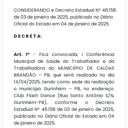
CONSIDERANDO e Decreto Estadual Nº 46.158
de 03 de janeiro de 2025, publicado no Diário
Oficial do Estado em 04 de janeiro de 2025
D
E C
R
E
T
A:
Art. 1º
- Fica convocada, I Conferência
Municipal de Saúde do Trabalhador e da
Trabalhadora
do
MUNICIÍPIO
DE
CALDAS
BRANDÃO
–
PB,
que
será
realizada
no
dia
14/04/2025,
tendo
como
sede
da
realização
o
município
Gurinhém
–
PB,
no
endereço:
Club Flash Dance (Rua Santo Antônio S/N,
Gurinhém-PB), conforme o Decreto
Estadual
Nº
46.158
de
03
de
janeiro
de
2025,
publicado
no
Diário
Oficial
do
Estado
em 04
de janeiro de 2025,