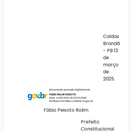
Caldas
Brandão
-
PB
13
de
março
de
2025.
Fábio Peixoto Rolim
Prefeito
Constitucional