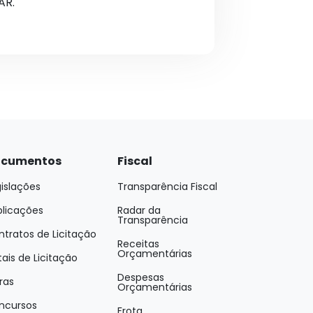
AR.
cumentos
Fiscal
islações
Transparência Fiscal
blicações
Radar da
Transparência
tratos de Licitação
Receitas
Orçamentárias
tais de Licitação
Despesas
ras
Orçamentárias
ncursos
Frota