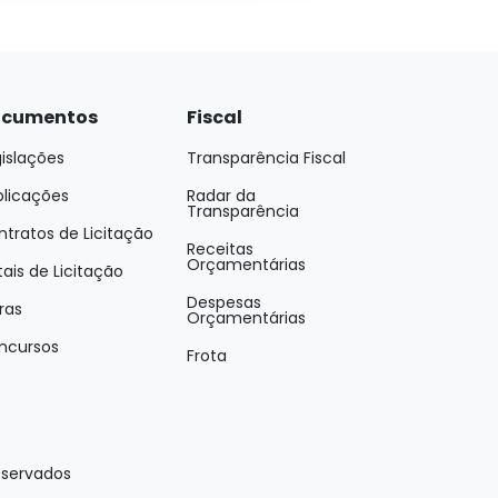
cumentos
Fiscal
islações
Transparência Fiscal
blicações
Radar da
Transparência
tratos de Licitação
Receitas
Orçamentárias
tais de Licitação
Despesas
ras
Orçamentárias
ncursos
Frota
eservados