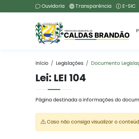
Ouvidoria
Transparência
E-SIC
P
Início
Legislações
Documento Legisla
Lei:
LEI 104
Página destinada a informações do docum
Caso não consiga visualizar o conteú