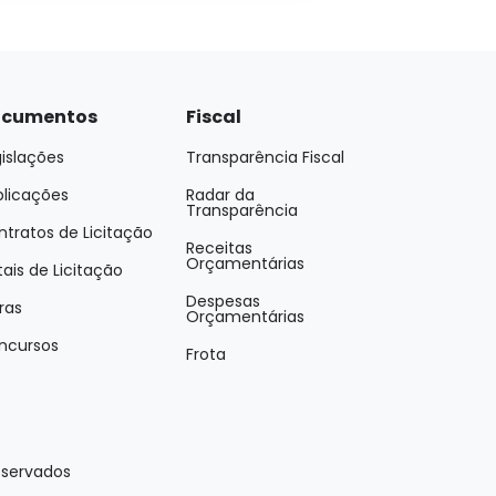
cumentos
Fiscal
islações
Transparência Fiscal
blicações
Radar da
Transparência
tratos de Licitação
Receitas
Orçamentárias
tais de Licitação
Despesas
ras
Orçamentárias
ncursos
Frota
eservados